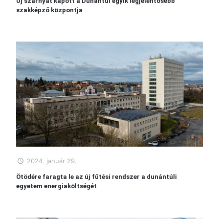
Új szárnyat kapott a Dunántúl egyik legjelentősebb
szakképző központja
2024. január 29.
Ötödére faragta le az új fűtési rendszer a dunántúli
egyetem energiaköltségét