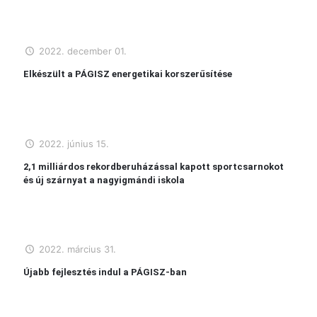
2022. december 01.
Elkészült a PÁGISZ energetikai korszerűsítése
2022. június 15.
2,1 milliárdos rekordberuházással kapott sportcsarnokot
és új szárnyat a nagyigmándi iskola
2022. március 31.
Újabb fejlesztés indul a PÁGISZ-ban