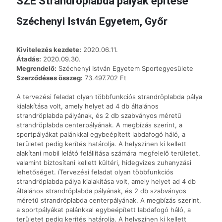
SZE Strandröplabda pályák építése
Széchenyi István Egyetem, Győr
Kivitelezés kezdete:
2020.06.11.
Átadás:
2020.09.30.
Megrendelő:
Széchenyi István Egyetem Sportegyesülete
Szerződéses összeg:
73.497.702 Ft
A tervezési feladat olyan többfunkciós strandröplabda pálya
kialakítása volt, amely helyet ad 4 db általános
strandröplabda pályának, és 2 db szabványos méretű
strandröplabda centerpályának. A megbízás szerint, a
sportpályákat palánkkal egybeépített labdafogó háló, a
területet pedig kerítés határolja. A helyszínen ki kellett
alakítani mobil lelátó felállítása számára megfelelő területet,
valamint biztosítani kellett kültéri, hidegvizes zuhanyzási
lehetőséget. íTervezési feladat olyan többfunkciós
strandröplabda pálya kialakítása volt, amely helyet ad 4 db
általános strandröplabda pályának, és 2 db szabványos
méretű strandröplabda centerpályának. A megbízás szerint,
a sportpályákat palánkkal egybeépített labdafogó háló, a
területet pedig kerítés határolja. A helyszínen ki kellett