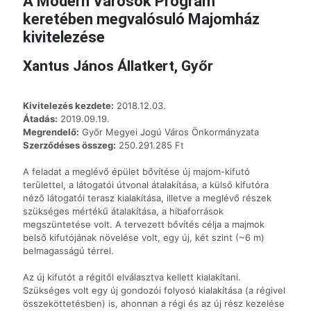
A Modern Városok Program
keretében megvalósuló Majomház
kivitelezése
Xantus János Állatkert, Győr
Kivitelezés kezdete:
2018.12.03.
Átadás:
2019.09.19.
Megrendelő:
Győr Megyei Jogú Város Önkormányzata
Szerződéses összeg:
250.291.285 Ft
A feladat a meglévő épület bővítése új majom-kifutó
területtel, a látogatói útvonal átalakítása, a külső kifutóra
néző látogatói terasz kialakítása, illetve a meglévő részek
szükséges mértékű átalakítása, a hibaforrások
megszüntetése volt. A tervezett bővítés célja a majmok
belső kifutójának növelése volt, egy új, két szint (~6 m)
belmagasságú térrel.
Az új kifutót a régitől elválasztva kellett kialakítani.
Szükséges volt egy új gondozói folyosó kialakítása (a régivel
összeköttetésben) is, ahonnan a régi és az új rész kezelése