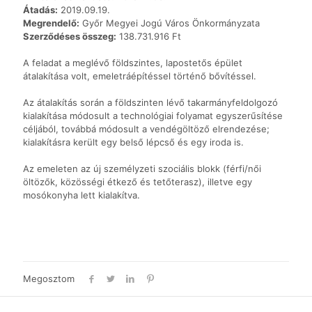
Átadás:
2019.09.19.
Megrendelő:
Győr Megyei Jogú Város Önkormányzata
Szerződéses összeg:
138.731.916 Ft
A feladat a meglévő földszintes, lapostetős épület
átalakítása volt, emeletráépítéssel történő bővítéssel.
Az átalakítás során a földszinten lévő takarmányfeldolgozó
kialakítása módosult a technológiai folyamat egyszerűsítése
céljából, továbbá módosult a vendégöltöző elrendezése;
kialakításra került egy belső lépcső és egy iroda is.
Az emeleten az új személyzeti szociális blokk (férfi/női
öltözők, közösségi étkező és tetőterasz), illetve egy
mosókonyha lett kialakítva.
Megosztom