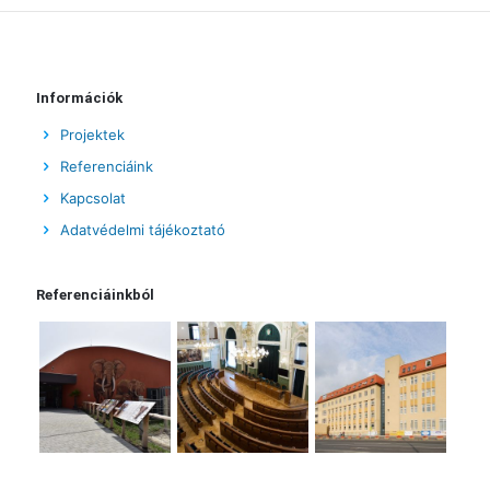
Információk
Projektek
Referenciáink
Kapcsolat
Adatvédelmi tájékoztató
Referenciáinkból