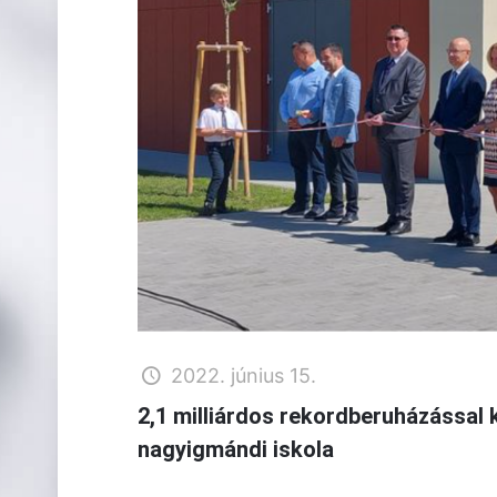
2022. június 15.
2,1 milliárdos rekordberuházással 
nagyigmándi iskola